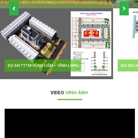
 LONG
DỰ ÁN LANDMARK GARDEN VILLA 2 – TIỀN GI
VIDEO
HÌNH ẢNH