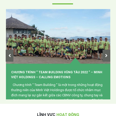
PHONG THỦY CỬA RA VÀO MANG LẠI MAY MẮN CHO NGÔI
NHÀ
Quan điểm nhà cao cửa rộng Người xưa cho rằng những gia
đình giàu có phải đạt tiêu chuẩn nhà cao cửa rộng, chính vì thế,
khi xây dựng thiết kế nhà, cửa chính luôn phải đặt ở vị trí rộng
nhất, cửa rộng mở để đón các luồng khí tốt. Hơn nữa, cửa rộng
[…]
Xem thêm
LĨNH VỰC
HOẠT ĐỘNG