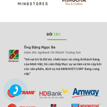
ĐỐI
TÁC
Ông Trần Tiến Bảy
Tổng Giám đốc Công ty Cổ Phần Hoá Chất Sơn Hà Nội
"Sơn Hà Nội không chỉ là một đối tác đơn thuần mà chúng
tôi còn là người đồng hành của MINHVIET HOLDINGS.
Chúng tôi đánh giá cao và đặt niềm tin vào Minh Việt. Hợp
tác với Minh Việt chính là bước đi bền vững cho sự phát
triển của tương lai."