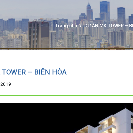
Trang chủ
DỰ ÁN MK TOWER – B
 TOWER – BIÊN HÒA
/2019