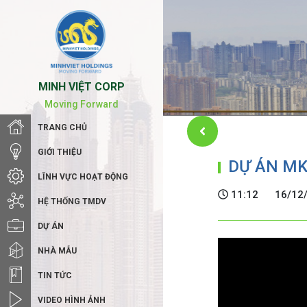
MINH VIỆT CORP
Moving Forward
TRANG CHỦ
GIỚI THIỆU
DỰ ÁN MK
LĨNH VỰC HOẠT ĐỘNG
11:12
16/12
HỆ THỐNG TMDV
DỰ ÁN
NHÀ MẪU
TIN TỨC
VIDEO HÌNH ẢNH