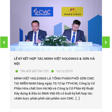
LỄ KÝ KẾT HỢP TÁC MINH VIỆT HOLDINGS & SƠN HÀ
NỘI
TIN NỔI BẬTTIN TỨC
16/12/2019
MINH VIỆT HOLDINGS LÀ TỔNG PHÂN PHỐI SƠN CMC
TẠI MIỀN NAM Sáng ngày 13/12 tại TPHCM, Công ty Cổ
Phần Hóa chất Sơn Hà Nội và Công ty Cổ Phần Kỹ thuật
Xây dựng & Đầu tư Minh Việt đã có buổi ký kết hợp tác
chiến lược phân phối sản phẩm sơn CMC. […]